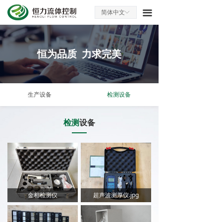
首页
끀
简体中文
ꀅ
关于我们
恒为品质 力求完美
产品中心
设备展示
生产设备
检测设备
技术服务
成功案例
检测
设备
联系我们
金相检测仪
超声波测厚仪.jpg