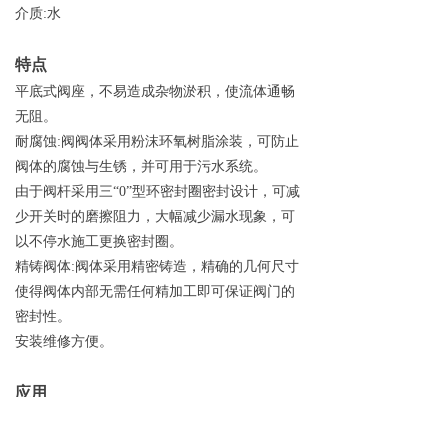
介质:水
特点
平底式阀座，不易造成杂物淤积，使流体通畅
无阻。
耐腐蚀:阀阀体采用粉沫环氧树脂涂装，可防止
阀体的腐蚀与生锈，并可用于污水系统。
由于阀杆采用三“0”型环密封圈密封设计，可减
少开关时的磨擦阻力，大幅减少漏水现象，可
以不停水施工更换密封圈。
精铸阀体:阀体采用精密铸造，精确的几何尺寸
使得阀体内部无需任何精加工即可保证阀门的
密封性。
安装维修方便。
应用
用于自来水、污水、建筑、石油、化工、食
品、医药、轻纺、电力、船舶、冶金、能源系