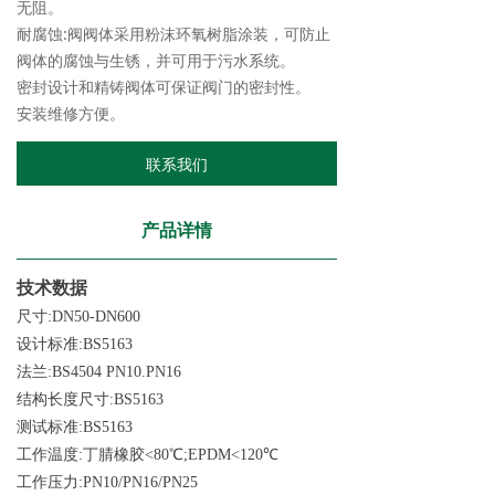
无阻。
耐腐蚀:阀阀体采用粉沫环氧树脂涂装，可防止
阀体的腐蚀与生锈，并可用于污水系统。
密封设计和精铸阀体可保证阀门的密封性。
安装维修方便。
联系我们
产品详情
技术数据
尺寸:DN50-DN600
设计标准:BS5163
法兰:BS4504 PN10.PN16
结构长度尺寸:BS5163
测试标准:BS5163
工作温度:丁腈橡胶<80℃;EPDM<120℃
工作压力:PN10/PN16/PN25