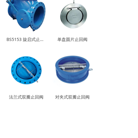
BS5153 旋启式止回阀
单盘圆片止回阀
法兰式双瓣止回阀
对夹式双瓣止回阀