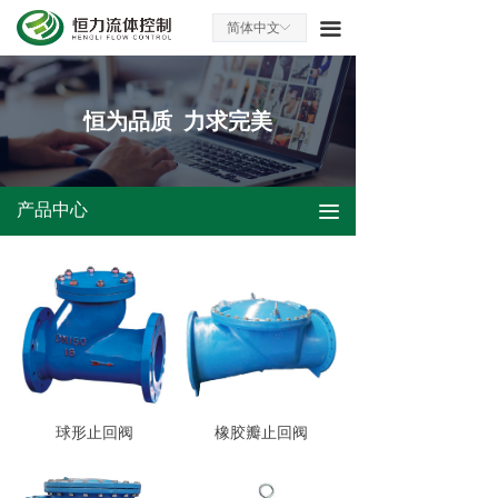
首页
끀
简体中文
ꀅ
关于我们
恒为品质 力求完美
产品中心
设备展示
产品中心
끀
技术服务
成功案例
联系我们
球形止回阀
橡胶瓣止回阀